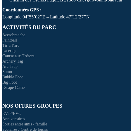
Coordonnées GPS :
Longitude 04°55’02’’E – Latitude 47°12’27’’N
ACTIVITÉS DU PARC
Accrobranche
Paintball
Tir à l’arc
Lasertag
Course aux Trésors
Archery Tag
Arc Trap
Sumo
Bubble Foot
Big Foot
Escape Game
NOS OFFRES GROUPES
EVJF/EVG
Anniversaires
Sorties entre amis / famille
Scolaires / Centre de loisirs