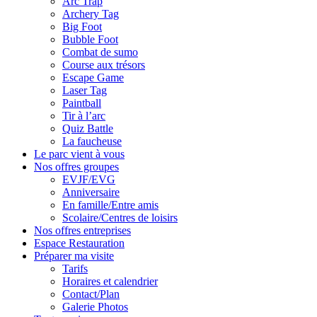
Arc Trap
Archery Tag
Big Foot
Bubble Foot
Combat de sumo
Course aux trésors
Escape Game
Laser Tag
Paintball
Tir à l’arc
Quiz Battle
La faucheuse
Le parc vient à vous
Nos offres groupes
EVJF/EVG
Anniversaire
En famille/Entre amis
Scolaire/Centres de loisirs
Nos offres entreprises
Espace Restauration
Préparer ma visite
Tarifs
Horaires et calendrier
Contact/Plan
Galerie Photos