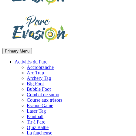
Primary Menu
Activités du Parc
Accrobranche
Arc Trap
Archery Tag
Big Foot
Bubble Foot
Combat de sumo
Course aux trésors
Escape Game
Laser Tag
Paintball
Tir à l’arc
Quiz Battle
La faucheuse