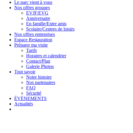
Le parc vient à vous
Nos offres groupes
EVJF/EVG
Anniversaire
En famille/Entre amis
Scolaire/Centres de loisirs
Nos offres entreprises
Espace Restauration
Préparer ma visite
Tarifs
Horaires et calendrier
Contact/Plan
Galerie Photos
Tout savoir
Notre histoire
Nos partenaires
FAQ
Sécurité
ÉVÉNEMENTS
Actualités