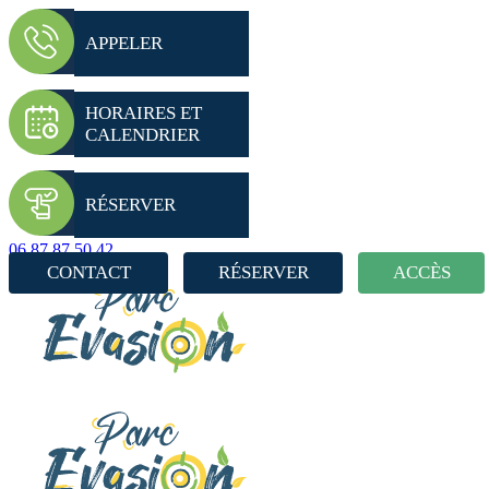
APPELER
HORAIRES ET
CALENDRIER
RÉSERVER
06 87 87 50 42
CONTACT
RÉSERVER
ACCÈS