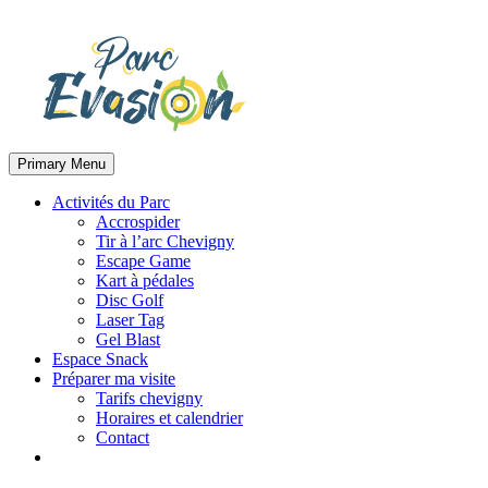
Primary Menu
Activités du Parc
Accrospider
Tir à l’arc Chevigny
Escape Game
Kart à pédales
Disc Golf
Laser Tag
Gel Blast
Espace Snack
Préparer ma visite
Tarifs chevigny
Horaires et calendrier
Contact