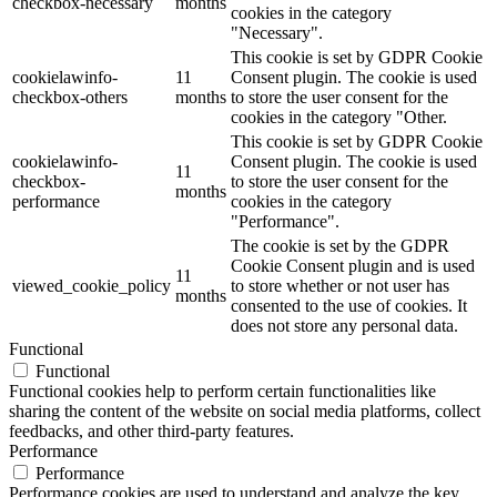
checkbox-necessary
months
cookies in the category
"Necessary".
This cookie is set by GDPR Cookie
cookielawinfo-
11
Consent plugin. The cookie is used
checkbox-others
months
to store the user consent for the
cookies in the category "Other.
This cookie is set by GDPR Cookie
cookielawinfo-
Consent plugin. The cookie is used
11
checkbox-
to store the user consent for the
months
performance
cookies in the category
"Performance".
The cookie is set by the GDPR
Cookie Consent plugin and is used
11
viewed_cookie_policy
to store whether or not user has
months
consented to the use of cookies. It
does not store any personal data.
Functional
Functional
Functional cookies help to perform certain functionalities like
sharing the content of the website on social media platforms, collect
feedbacks, and other third-party features.
Performance
Performance
Performance cookies are used to understand and analyze the key